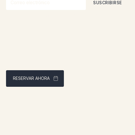
Al suscribirse, acepta nuestra
Política de privacidad
RESERVAR AHORA
Mejor precio garantizado a través de nuestra página web
Dirección:
1961 boul. douglas, Gaspé, QCG4X 2W9