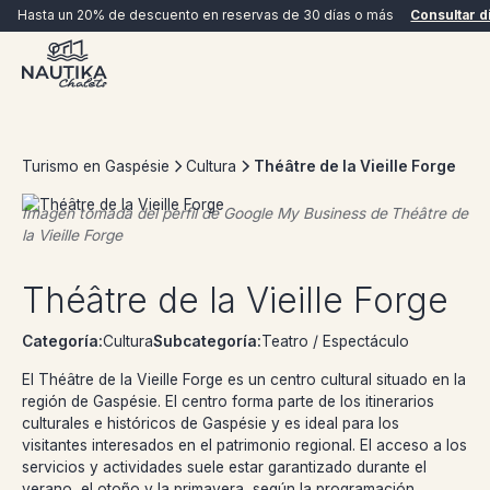
Hasta un 20% de descuento en reservas de 30 días o más
Consultar d
Turismo en Gaspésie
Cultura
Théâtre de la Vieille Forge
Imagen tomada del perfil de Google My Business de
Théâtre de
la Vieille Forge
RESERVAR AHORA
Théâtre de la Vieille Forge
Categoría:
Cultura
Subcategoría:
Teatro / Espectáculo
El Théâtre de la Vieille Forge es un centro cultural situado en la
región de Gaspésie. El centro forma parte de los itinerarios
culturales e históricos de Gaspésie y es ideal para los
visitantes interesados en el patrimonio regional. El acceso a los
servicios y actividades suele estar garantizado durante el
verano, el otoño y la primavera, según la programación