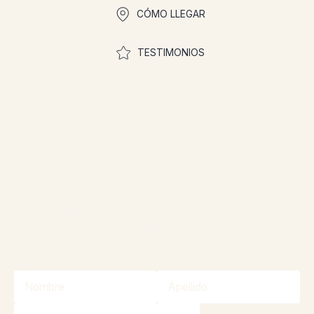
CÓMO LLEGAR
TESTIMONIOS
¡Únase a la comunidad
para participar en los
concursos!
¡Manténgase informado sobre nuestras
promociones y concursos gracias a nuestro
boletín informativo!