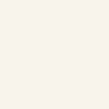
Contacto:
info@chaletsnautika.ca
1 (866) 467-0801
Nuestros chalets
Chalets delanteros
Chalets dobles delanteros
Chalets dobles traseros estilo suizo
Chalets dobles traseros
Chalets traseros
La empresa
Los chalés
Acerca de
Turismo
Contacto
Normas y cancelaciones