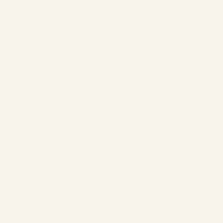
Contacto:
info@chaletsnautika.ca
1 (866) 467-0801
Nuestros chalets
Chalets delanteros
Chalets dobles delanteros
Chalets dobles traseros estilo suizo
Chalets dobles traseros
Chalets traseros
La empresa
Los chalés
Acerca de
Turismo
Contacto
Normas y cancelaciones