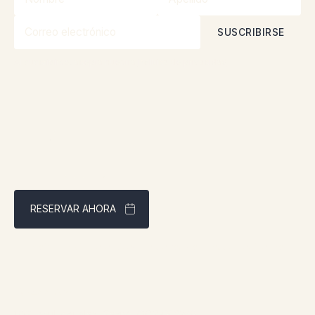
Al suscribirse, acepta nuestra
Política de privacidad
RESERVAR AHORA
Mejor precio garantizado a través de nuestra página web
Dirección:
1961 boul. douglas, Gaspé, QCG4X 2W9