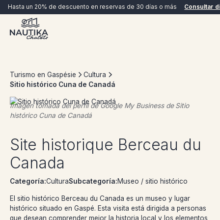
Hasta un 20% de descuento en reservas de 30 días o más
Consultar d
Turismo en Gaspésie
Cultura
Sitio histórico Cuna de Canadá
Imagen tomada del perfil de Google My Business de
Sitio
histórico Cuna de Canadá
RESERVAR AHORA
Site historique Berceau du
Canada
Categoría:
Cultura
Subcategoría:
Museo / sitio histórico
El sitio histórico Berceau du Canada es un museo y lugar
histórico situado en Gaspé. Esta visita está dirigida a personas
que desean comprender mejor la historia local y los elementos