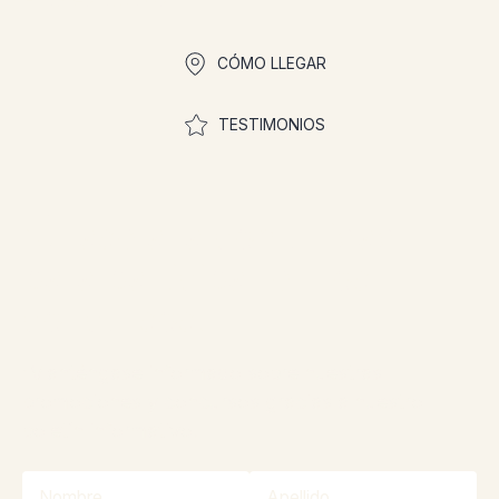
CÓMO LLEGAR
TESTIMONIOS
¡Únase a la comunidad
para participar en los
concursos!
¡Manténgase informado sobre nuestras
promociones y concursos gracias a nuestro
boletín informativo!