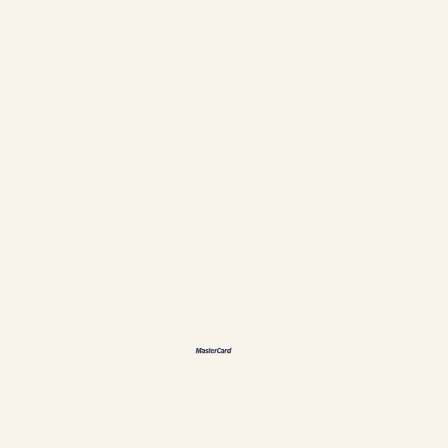
Síganos
Facebook
Instagram
Idiomas
EN
FR
DE
恩
Métodos de pago aceptados
Políticas e información personal
Administración de cookies
Establecimiento #304897
Chalets Nautika Gaspésie© Derechos reservados
Web superior por