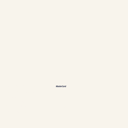
Síganos
Facebook
Instagram
Idiomas
EN
FR
DE
恩
Métodos de pago aceptados
Políticas e información personal
Administración de cookies
Establecimiento #304897
Chalets Nautika Gaspésie© Derechos reservados
Web superior por