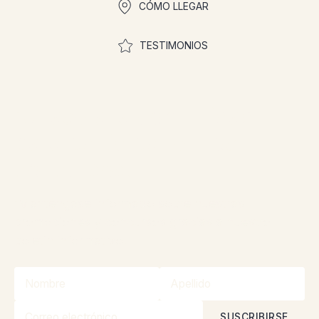
CÓMO LLEGAR
TESTIMONIOS
¡Únase a la comunidad
para participar en los
concursos!
¡Manténgase informado sobre nuestras
promociones y concursos gracias a nuestro
boletín informativo!