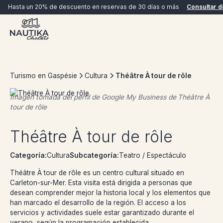
Hasta un 20% de descuento en reservas de 30 días o más
Consultar d
Turismo en Gaspésie
Cultura
Théâtre À tour de rôle
Imagen tomada del perfil de Google My Business de
Théâtre À
tour de rôle
RESERVAR AHORA
Théâtre À tour de rôle
Categoría:
Cultura
Subcategoría:
Teatro / Espectáculo
Théâtre À tour de rôle es un centro cultural situado en
Carleton-sur-Mer. Esta visita está dirigida a personas que
desean comprender mejor la historia local y los elementos que
han marcado el desarrollo de la región. El acceso a los
servicios y actividades suele estar garantizado durante el
verano, según la programación establecida.