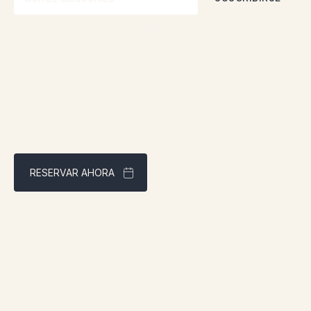
Al suscribirse, acepta nuestra
Política de privacidad
RESERVAR AHORA
Mejor precio garantizado a través de nuestra página web
Dirección:
1961 boul. douglas, Gaspé, QCG4X 2W9
Contacto: