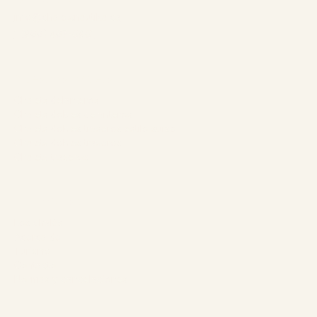
info@chaletsnautika.ca
1 (866) 467-0801
Nuestros chalets
Chalets delanteros
Chalets dobles delanteros
Chalets dobles traseros estilo suizo
Chalets dobles traseros
Chalets traseros
La empresa
Los chalés
Acerca de
Turismo
Contacto
Normas y cancelaciones