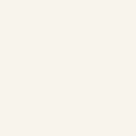
Chalets dobles traseros estilo suizo
Chalets dobles traseros
Chalets traseros
La empresa
Los chalés
Acerca de
Turismo
Contacto
Normas y cancelaciones
Síganos
Facebook
Instagram
Idiomas
EN