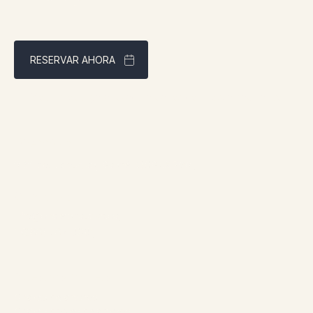
RESERVAR AHORA
Mejor precio garantizado a través de nuestra página web
Dirección:
1961 boul. douglas, Gaspé, QCG4X 2W9
Contacto:
info@chaletsnautika.ca
1 (866) 467-0801
Nuestros chalets
Chalets delanteros
Chalets dobles delanteros