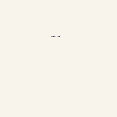
FR
DE
恩
Métodos de pago aceptados
Políticas e información personal
Administración de cookies
Establecimiento #304897
Chalets Nautika Gaspésie© Derechos reservados
Web superior por