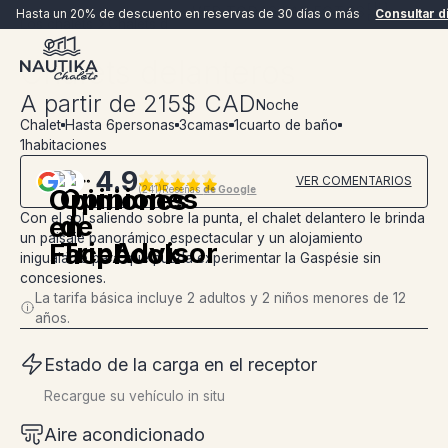
VER TODAS LAS FOTOS
VER TODAS LAS FOTOS
Hasta un 20% de descuento en reservas de 30 días o más
Consultar d
Los chalets
Chalets delanteros
Chalets delanteros
A partir de
215
$
CAD
Noche
Chalet
Hasta 6
personas
3
camas
1
cuarto de baño
1
habitaciones
4.9
VER COMENTARIOS
(
241
)
Reseñas
de Google
Con el sol saliendo sobre la punta, el chalet delantero le brinda
RESERVAR AHORA
un paisaje panorámico espectacular y un alojamiento
inigualable para que pueda experimentar la Gaspésie sin
concesiones.
La tarifa básica incluye 2 adultos y 2 niños menores de 12
años.
Estado de la carga en el receptor
Recargue su vehículo in situ
Aire acondicionado