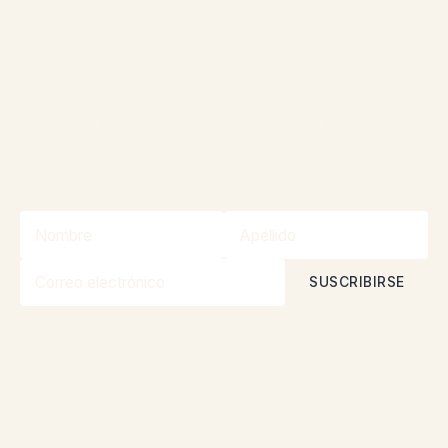
¡Únase a la comunidad
para participar en los
concursos!
¡Manténgase informado sobre nuestras
promociones y concursos gracias a nuestro
boletín informativo!
Al suscribirse, acepta nuestra
Política de privacidad