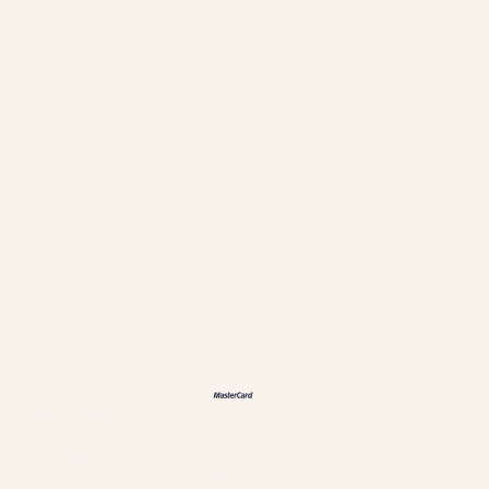
Normas y cancelaciones
Síganos
Facebook
Instagram
Idiomas
EN
FR
DE
恩
Métodos de pago aceptados
Políticas e información personal
Administración de cookies
Establecimiento #304897
Chalets Nautika Gaspésie© Derechos reservados