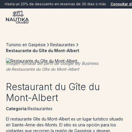
Hasta un 20% de descuento en reservas de 30 días o más
Consultar d
Turismo en Gaspésie
Restaurantes
Restaurante du Gîte du Mont-Albert
Imagen tomada del perfil de Google My Business
de
Restaurante du Gîte du Mont-Albert
RESERVAR AHORA
Restaurant du Gîte du
Mont-Albert
Categoría:
Restaurantes
El restaurante Gîte du Mont-Albert es un lugar turístico situado
en Sainte-Anne-des-Monts. El sitio es una opción para los
visitantes que recorren la región de Gaspésie y desean