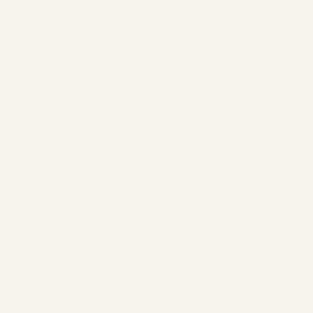
1961 boul. douglas, Gaspé, QCG4X 2W9
Contacto:
info@chaletsnautika.ca
1 (866) 467-0801
Nuestros chalets
Chalets delanteros
Chalets dobles delanteros
Chalets dobles traseros estilo suizo
Chalets dobles traseros
Chalets traseros
La empresa
Los chalés
Acerca de
Turismo
Contacto