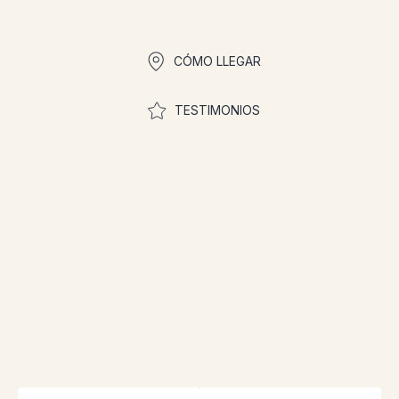
Enlaces rápidos
CÓMO LLEGAR
TESTIMONIOS
¡Únase a la comunidad
para participar en los
concursos!
¡Manténgase informado sobre nuestras
promociones y concursos gracias a nuestro
boletín informativo!