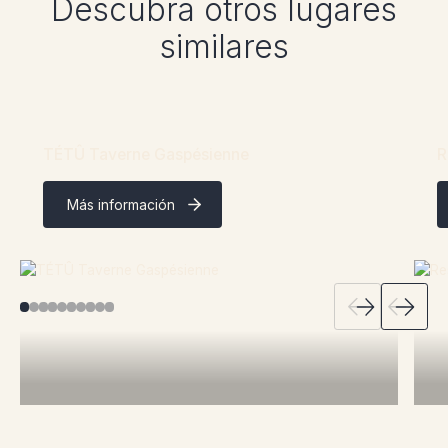
Descubra otros lugares
similares
TÉTÛ Taverne Gaspésienne
R
Más información