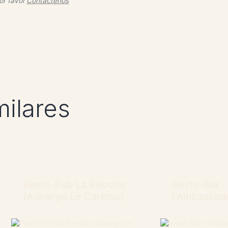
or favor
Contáctenos
milares
Resto-Pub La Révolte
Resto-Bar
(Auberge Le Caribou)
l'Ambassad
Más información
Más informa