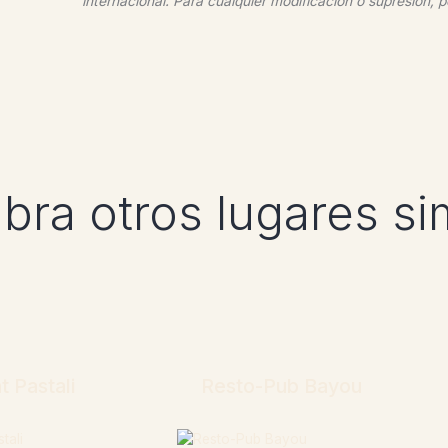
internacional. Para cualquier modificación o supresión, p
ra otros lugares si
t Pastali
Resto-Pub Bayou
mación
Más información