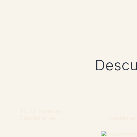
Descub
TÉTÛ Taverne
Gaspésienne
Restauran
Más información
Más infor