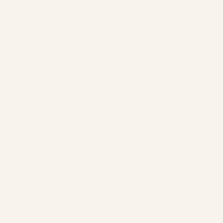
Nuestros chalets
La empr
s, Gaspé,
Chalets delanteros
Los chalés
Chalets dobles delanteros
Acerca de
Chalets dobles traseros estilo
Turismo
suizo
Contacto
Chalets dobles traseros
Normas y
ika.ca
Chalets traseros
cancelacio
1
ación personal
Administración de cookies
Establecimiento #304897
Chalets 