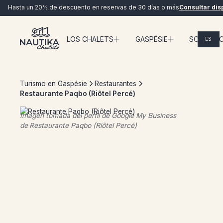
Hasta un 20% de descuento en reservas de 30 días o más
Consultar dis
LOS CHALETS
GASPÉSIE
SOBRE N
ES
EN VIVO
Turismo en Gaspésie
Restaurantes
Restaurante Paqbo (Riôtel Percé)
Imagen tomada del perfil de Google My Business
de
Restaurante Paqbo (Riôtel Percé)