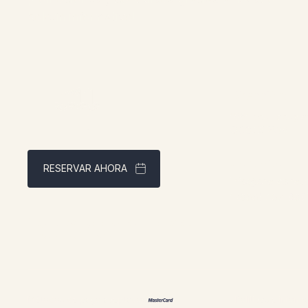
boletín informativo!
Dirección:
1961 boul. dougla
QCG4X 2W9
Contacto:
RESERVAR AHORA
info@chaletsnaut
1 (866) 467-080
Mejor precio garantizado a través de
nuestra página web
Métodos de pago aceptados
Políticas e inform