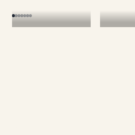
¡Únase a la comunidad
para participar en los
concursos!
¡Manténgase informado sobre nuestras
promociones y concursos gracias a nuestro