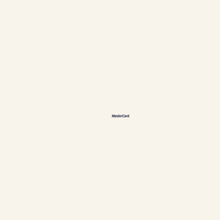
Langues
ES
EN
DE
恩
Méthodes de paiement acceptées
Politiques & renseignements personnels
Gestion des cookies
Établissement #304897
Chalets Nautika Gaspésie© Droits réservés
Web supérieur par