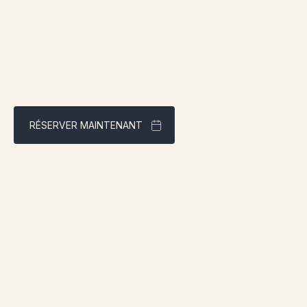
RÉSERVER MAINTENANT
Meilleur tarif garanti via notre site web
Adresse:
1961 boul. douglas, Gaspé, QCG4X 2W9
Contact:
info@chaletsnautika.ca
1 (866) 467-0801