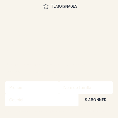
TÉMOIGNAGES
Rejoignez la
communauté pour
participer aux concours
Restez informé sur nos promotions et
concours grâce à notre infolettre!
En vous abonnant, vous acceptez nos
Politique de confidentialité