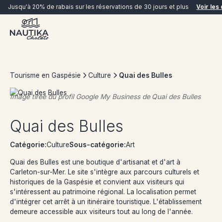
Jusqu'à 20% de rabais sur les réservations de 30 jours et plus
Voir les 
Tourisme en Gaspésie
Culture
Quai des Bulles
Image tirée du profil Google My Business de
Quai des Bulles
RÉSERVER MAINTENANT
Quai des Bulles
Catégorie:
Culture
Sous-catégorie:
Art
Quai des Bulles est une boutique d'artisanat et d'art à
Carleton-sur-Mer. Le site s'intègre aux parcours culturels et
historiques de la Gaspésie et convient aux visiteurs qui
s'intéressent au patrimoine régional. La localisation permet
d'intégrer cet arrêt à un itinéraire touristique. L'établissement
demeure accessible aux visiteurs tout au long de l'année.