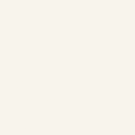
Nos Chalets
Chalets avant
Chalets doubles avant
Chalets doubles arrière style suisse
Chalets doubles arrière
Chalets arrière
L’entreprise
Les chalets
À propos
Tourisme
Contact
Règlements & annulations
Suivez-nous
Facebook
Instagram