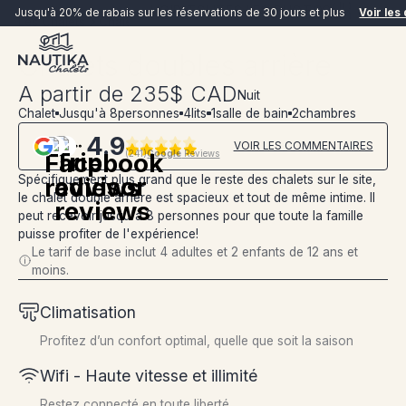
VOIR TOUTES LES PHOTOS
VOIR TOUTES LES PHOTOS
Jusqu'à 20% de rabais sur les réservations de 30 jours et plus
Voir les 
Les Chalets
Chalets doubles arrière
Chalets doubles arrière
À partir de
235
$
CAD
Nuit
Chalet
Jusqu'à 8
personnes
4
lits
1
salle de bain
2
chambres
4.9
VOIR LES COMMENTAIRES
(
241
)
Google
Reviews
Spécifiquement plus grand que le reste des chalets sur le site,
le chalet double arrière est spacieux et tout de même intime. Il
RÉSERVER MAINTENANT
peut recevoir jusqu'à 8 personnes pour que toute la famille
puisse profiter de l'expérience!
Le tarif de base inclut 4 adultes et 2 enfants de 12 ans et
moins.
Climatisation
Profitez d’un confort optimal, quelle que soit la saison
Wifi - Haute vitesse et illimité
Restez connecté en toute liberté