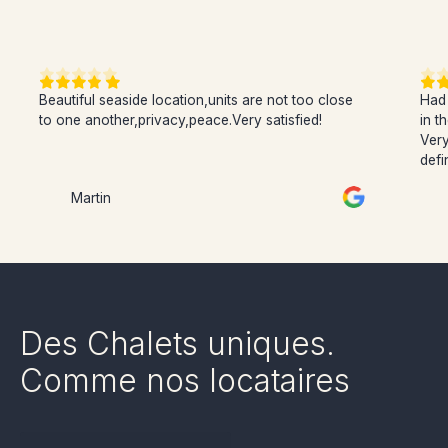
Beautiful seaside location,units are not too close
Had 
to one another,privacy,peace.Very satisfied!
in t
Very
defi
Martin
Des Chalets uniques.
Comme nos locataires