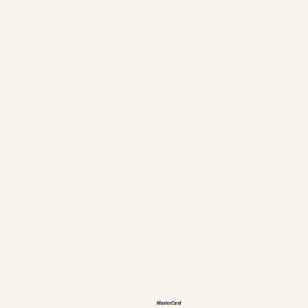
Les chalets
À propos
Tourisme
Contact
Règlements & annulations
Suivez-nous
Facebook
Instagram
Langues
ES
EN
DE
恩
Méthodes de paiement acceptées