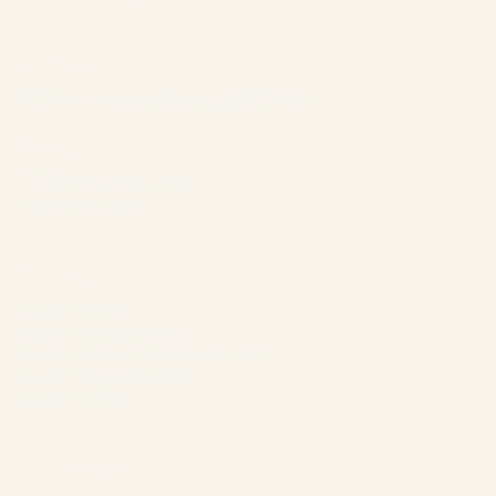
Adresse:
1961 boul. douglas, Gaspé, QCG4X 2W9
Contact:
info@chaletsnautika.ca
1 (866) 467-0801
Nos Chalets
Chalets avant
Chalets doubles avant
Chalets doubles arrière style suisse
Chalets doubles arrière
Chalets arrière
L’entreprise