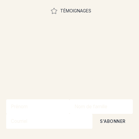
TÉMOIGNAGES
Rejoignez la
communauté pour
participer aux concours
Restez informé sur nos promotions et
concours grâce à notre infolettre!
En vous abonnant, vous acceptez nos
Politique de confidentialité