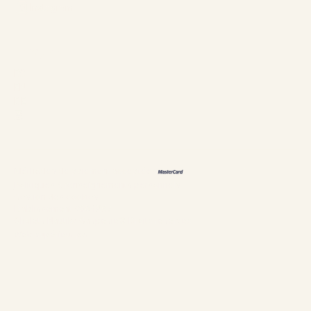
Instagram
Langues
ES
EN
DE
恩
Méthodes de paiement acceptées
Politiques & renseignements personnels
Gestion des cookies
Établissement #304897
Chalets Nautika Gaspésie© Droits réservés
Web supérieur par