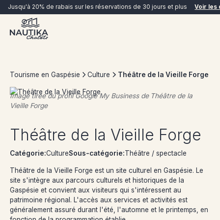
Jusqu'à 20% de rabais sur les réservations de 30 jours et plus
Voir les 
Tourisme en Gaspésie
Culture
Théâtre de la Vieille Forge
Image tirée du profil Google My Business de
Théâtre de la
Vieille Forge
RÉSERVER MAINTENANT
Théâtre de la Vieille Forge
Catégorie:
Culture
Sous-catégorie:
Théâtre / spectacle
Théâtre de la Vieille Forge est un site culturel en Gaspésie. Le
site s'intègre aux parcours culturels et historiques de la
Gaspésie et convient aux visiteurs qui s'intéressent au
patrimoine régional. L'accès aux services et activités est
généralement assuré durant l'été, l'automne et le printemps, en
fonction de la programmation établie.