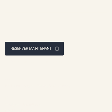
RÉSERVER MAINTENANT
Meilleur tarif garanti via notre site web
Adresse:
1961 boul. douglas, Gaspé, QCG4X 2W9
Contact:
info@chaletsnautika.ca
1 (866) 467-0801