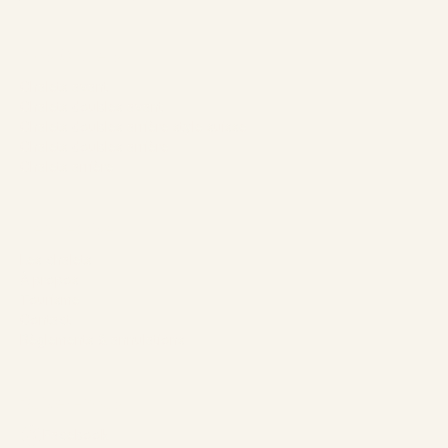
Nos Chalets
Chalets avant
Chalets doubles avant
Chalets doubles arrière style suisse
Chalets doubles arrière
Chalets arrière
L’entreprise
Les chalets
À propos
Tourisme
Contact
Règlements & annulations
Suivez-nous
Facebook