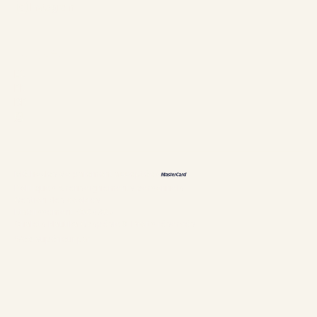
Instagram
Langues
ES
EN
DE
恩
Méthodes de paiement acceptées
Politiques & renseignements personnels
Gestion des cookies
Établissement #304897
Chalets Nautika Gaspésie© Droits réservés
Web supérieur par