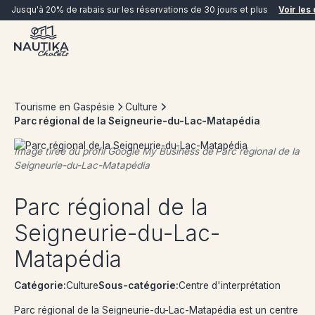
Jusqu'à 20% de rabais sur les réservations de 30 jours et plus
Voir les 
Tourisme en Gaspésie
Culture
Parc régional de la Seigneurie-du-Lac-Matapédia
Image tirée du profil Google My Business de
Parc régional de la
Seigneurie-du-Lac-Matapédia
RÉSERVER MAINTENANT
Parc régional de la
Seigneurie-du-Lac-
Matapédia
Catégorie:
Culture
Sous-catégorie:
Centre d'interprétation
Parc régional de la Seigneurie-du-Lac-Matapédia est un centre