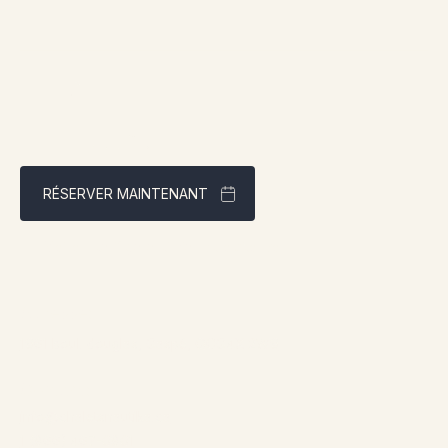
RÉSERVER MAINTENANT
Meilleur tarif garanti via notre site web
Adresse:
1961 boul. douglas, Gaspé, QCG4X 2W9
Contact:
info@chaletsnautika.ca
1 (866) 467-0801