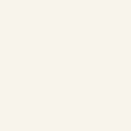
Nos Chalets
Chalets avant
Chalets doubles avant
Chalets doubles arrière style suisse
Chalets doubles arrière
Chalets arrière
L’entreprise
Les chalets
À propos
Tourisme
Contact
Règlements & annulations
Suivez-nous
Facebook