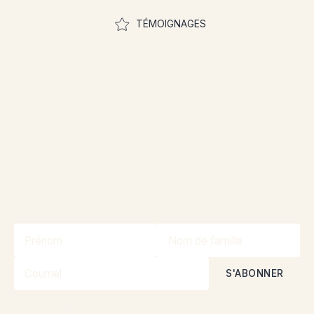
TÉMOIGNAGES
Rejoignez la
communauté pour
participer aux concours
Restez informé sur nos promotions et
concours grâce à notre infolettre!
En vous abonnant, vous acceptez nos
Politique de confidentialité