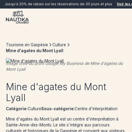
Jusqu'à 20% de rabais sur les réservations de 30 jours et plus
Voir les 
Tourisme en Gaspésie
Culture
Mine d'agates du Mont Lyall
Image tirée du profil Google My Business de
Mine d'agates du
Mont Lyall
RÉSERVER MAINTENANT
Mine d'agates du Mont
Lyall
Catégorie:
Culture
Sous-catégorie:
Centre d'interprétation
Mine d'agates du Mont Lyall est un centre d'interprétation à
Sainte-Anne-des-Monts. Le site s'intègre aux parcours
culturels et historiques de la Gaspésie et convient aux visiteurs