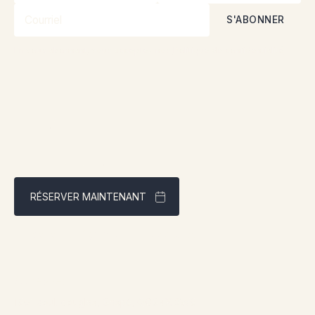
En vous abonnant, vous acceptez nos
Politique de confidentialité
RÉSERVER MAINTENANT
Meilleur tarif garanti via notre site web
Adresse:
1961 boul. douglas, Gaspé, QCG4X 2W9