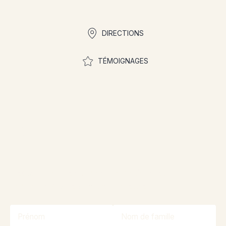
Liens rapides
DIRECTIONS
TÉMOIGNAGES
Rejoignez la
communauté pour
participer aux concours
Restez informé sur nos promotions et
concours grâce à notre infolettre!