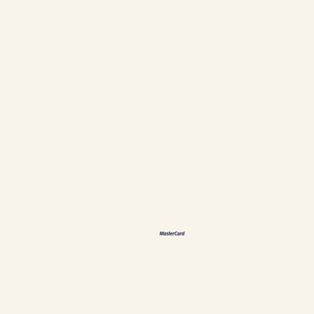
Suivez-nous
Facebook
Instagram
Langues
ES
EN
DE
恩
Méthodes de paiement acceptées
Politiques & renseignements personnels
Gestion des cookies
Établissement #304897
Chalets Nautika Gaspésie© Droits réservés
Web supérieur par