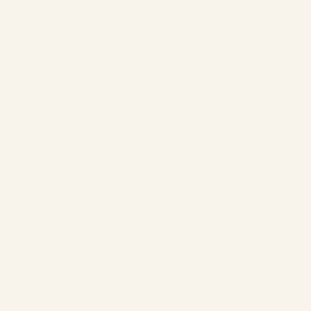
Contact:
info@chaletsnautika.ca
1 (866) 467-0801
Nos Chalets
Chalets avant
Chalets doubles avant
Chalets doubles arrière style suisse
Chalets doubles arrière
Chalets arrière
L’entreprise
Les chalets
À propos
Tourisme
Contact
Règlements & annulations