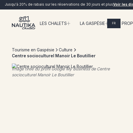
Jusqu'à 20% de rabais sur les réservations de 30 jours et plus
Voir les di
LES CHALETS
LA GASPÉSIE
À PRO
FR
EN DIRECT
Tourisme en Gaspésie
Culture
Centre socioculturel Manoir Le Boutillier
Image tirée du profil Google My Business de
Centre
socioculturel Manoir Le Boutillier