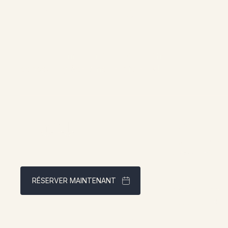
communauté pour
participer aux concours
Restez informé sur nos promotions et
concours grâce à notre infolettre!
Adresse:
1961 boul. dougla
QCG4X 2W9
Contact:
RÉSERVER MAINTENANT
info@chaletsnaut
1 (866) 467-080
Meilleur tarif garanti via notre site web