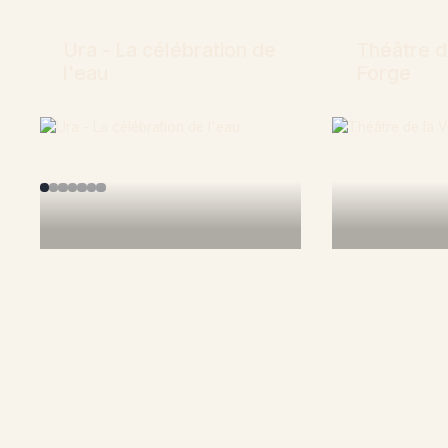
Ura - La célébration de
Théâtre de
l'eau
Forge
En savoir plus
En savoir 
Rejoignez la