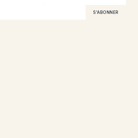
ous acceptez nos
Politique de confidentialité
ise
Suivez-nous
Langues
ES
Facebook
EN
Instagram
DE
恩
 &