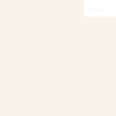
En vous abonnant, v
Nos Chalets
L’entrepr
s, Gaspé,
Chalets avant
Les chalets
Chalets doubles avant
À propos
Chalets doubles arrière style
Tourisme
suisse
Contact
Chalets doubles arrière
Règlements
ika.ca
Chalets arrière
annulations
1