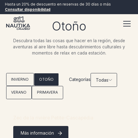
Hasta un 20% de descuento en reservas de 30 días o más
Consultar disponibilidad
Otoño
Descubra todas las cosas que hacer en la región, desde
aventuras al aire libre hasta descubrimientos culturales y
momentos de relax en cada estación.
RESERVAR AHORA
Categorías
INVIERNO
OTOÑO
Todas
VERANO
PRIMAVERA
Zec de la rivière Petite-Cascapédia
Más información