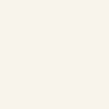
1961 boul. douglas, Gaspé, QCG4X 2W9
Contacto:
info@chaletsnautika.ca
1 (866) 467-0801
Nuestros chalets
Chalets delanteros
Chalets dobles delanteros
Chalets dobles traseros estilo suizo
Chalets dobles traseros
Chalets traseros
La empresa
Los chalés
Acerca de
Turismo