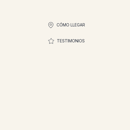
Enlaces rápidos
CÓMO LLEGAR
TESTIMONIOS
¡Únase a la comunidad
para participar en los
concursos!
¡Manténgase informado sobre nuestras
promociones y concursos gracias a nuestro
boletín informativo!