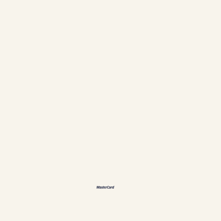
Contacto
Normas y cancelaciones
Síganos
Facebook
Instagram
Idiomas
EN
FR
DE
恩
Métodos de pago aceptados
Políticas e información personal
Administración de cookies
Establecimiento #304897