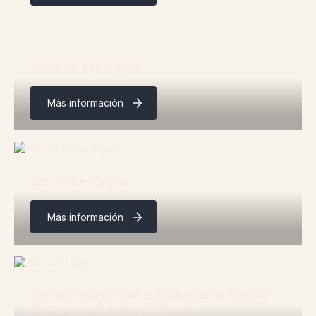
Zec York-Baillargeon
Más información
Zec rivière Matane
Más información
Zec des rivières York et Dartmouth et Réserve
faunique de la rivière Saint-Jean