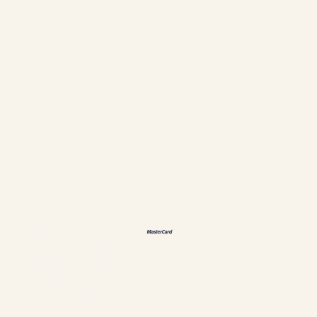
Folgen Sie uns
Facebook
Instagram
Sprachen
ES
EN
FR
恩
Akzeptierte Zahlungsmethoden
Richtlinien & persönliche Informationen
Verwaltung von Cookies
Niederlassung #304897
Chalets Nautika Gaspésie© Rechte vorbehalten
Höheres Web durch