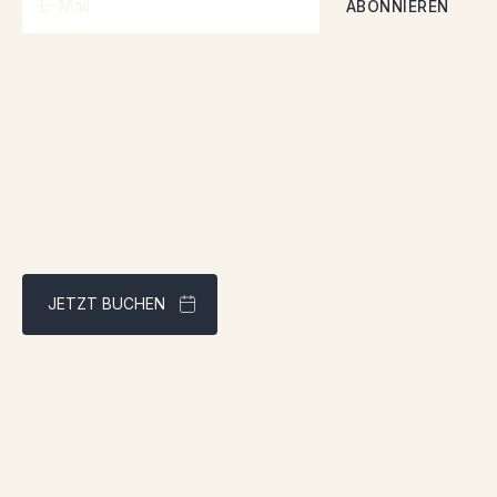
Wenn Sie sich anmelden, akzeptieren Sie unsere
Datenschutzrichtlinien
JETZT BUCHEN
Bestpreisgarantie über unsere Website
Adresse:
1961 boul. douglas, Gaspé, QCG4X 2W9