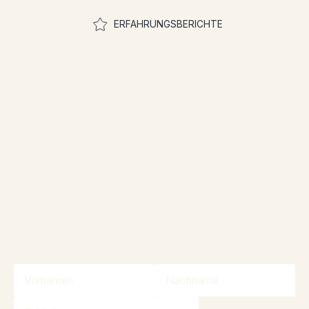
ERFAHRUNGSBERICHTE
Treten Sie der
Gemeinschaft bei, um an
Wettbewerben
teilzunehmen
Bleiben Sie mit unserem Newsletter über
unsere Angebote und Wettbewerbe auf dem
Laufenden!