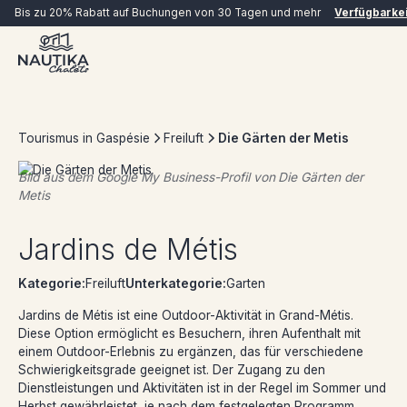
Bis zu 20% Rabatt auf Buchungen von 30 Tagen und mehr
Verfügbarke
Tourismus in Gaspésie
Freiluft
Die Gärten der Metis
Bild aus dem Google My Business-Profil von
Die Gärten der
Metis
JETZT BUCHEN
Jardins de Métis
Kategorie:
Freiluft
Unterkategorie:
Garten
Jardins de Métis ist eine Outdoor-Aktivität in Grand-Métis.
Diese Option ermöglicht es Besuchern, ihren Aufenthalt mit
einem Outdoor-Erlebnis zu ergänzen, das für verschiedene
Schwierigkeitsgrade geeignet ist. Der Zugang zu den
Dienstleistungen und Aktivitäten ist in der Regel im Sommer und
Herbst gewährleistet, je nach dem festgelegten Programm.