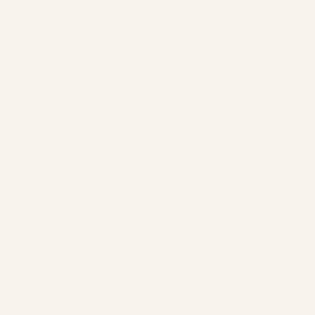
Kontakt:
info@chaletsnautika.ca
1 (866) 467-0801
Unsere Chalets
Vordere Chalets
Doppelte Chalets vorne
Hintere Doppelchalets im Schweizer Stil
Doppelte Chalets hinten
Hintere Chalets
Das Unternehmen
Die Chalets
Über uns
Tourismus
Kontakt
Regeln & Stornierungen