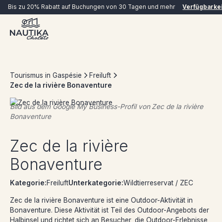
Bis zu 20% Rabatt auf Buchungen von 30 Tagen und mehr
Verfügbarke
Tourismus in Gaspésie
Freiluft
Zec de la rivière Bonaventure
Bild aus dem Google My Business-Profil von
Zec de la rivière
Bonaventure
JETZT BUCHEN
Zec de la rivière
Bonaventure
Kategorie:
Freiluft
Unterkategorie:
Wildtierreservat / ZEC
Zec de la rivière Bonaventure ist eine Outdoor-Aktivität in
Bonaventure. Diese Aktivität ist Teil des Outdoor-Angebots der
Halbinsel und richtet sich an Besucher, die Outdoor-Erlebnisse