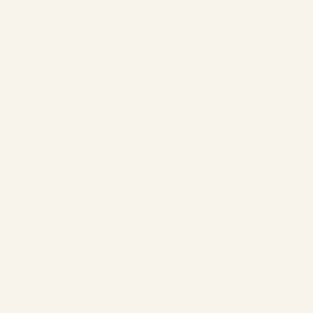
Adresse:
1961 boul. douglas, Gaspé, QCG4X 2W9
Kontakt:
info@chaletsnautika.ca
1 (866) 467-0801
Unsere Chalets
Vordere Chalets
Doppelte Chalets vorne
Hintere Doppelchalets im Schweizer Stil
Doppelte Chalets hinten
Hintere Chalets
Das Unternehmen
Die Chalets
Über uns
Tourismus