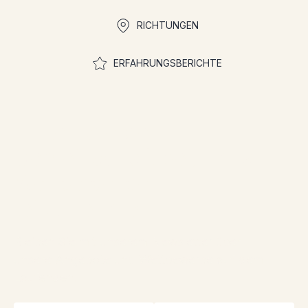
RICHTUNGEN
ERFAHRUNGSBERICHTE
Treten Sie der
Gemeinschaft bei, um an
Wettbewerben
teilzunehmen
Bleiben Sie mit unserem Newsletter über
unsere Angebote und Wettbewerbe auf dem
Laufenden!