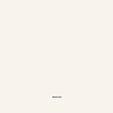
Kontakt
Regeln & Stornierungen
Folgen Sie uns
Facebook
Instagram
Sprachen
ES
EN
FR
恩
Akzeptierte Zahlungsmethoden
Richtlinien & persönliche Informationen
Verwaltung von Cookies
Niederlassung #304897