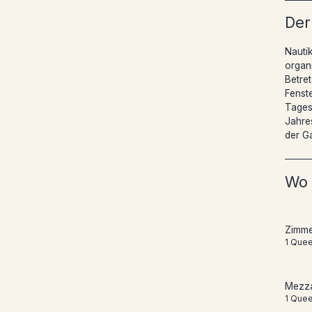
Der
Nauti
organi
Betret
Fenste
Tages
Jahres
der G
Wo 
Zimme
1 Quee
Mezza
1 Que