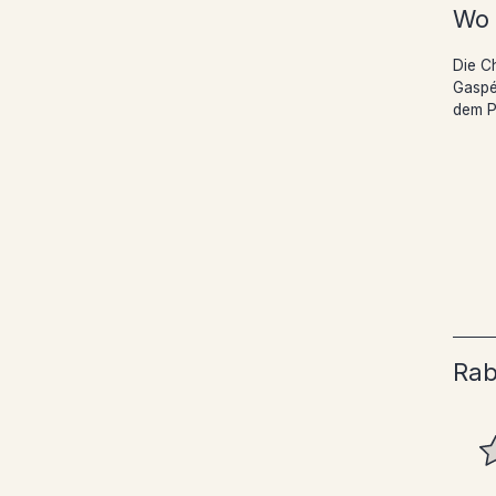
Wo 
Die C
Gaspé
dem Pa
Rab