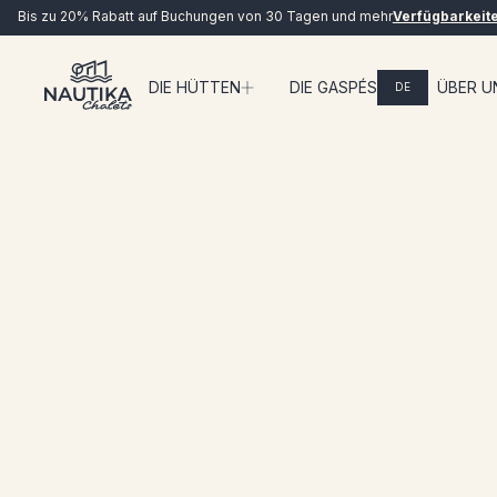
Bis zu 20% Rabatt auf Buchungen von 30 Tagen und mehr
Verfügbarkeit
Die Chalets
Doppelte Chalets vorne
DIE HÜTTEN
DIE GASPÉSIE
ÜBER U
DE
LIVE