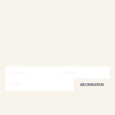
Treten Sie der
Gemeinschaft bei, um an
Wettbewerben
teilzunehmen
Bleiben Sie mit unserem Newsletter über
unsere Angebote und Wettbewerbe auf dem
Laufenden!
Wenn Sie sich anmelden, akzeptieren Sie unsere
Datenschutzrichtlinien