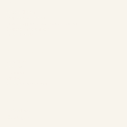
Unsere Chalets
Vordere Chalets
Doppelte Chalets vorne
Hintere Doppelchalets im Schweizer Stil
Doppelte Chalets hinten
Hintere Chalets
Das Unternehmen
Die Chalets
Über uns
Tourismus
Kontakt
Regeln & Stornierungen
Folgen Sie uns
Facebook
Instagram