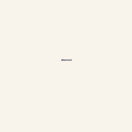
Sprachen
ES
EN
FR
恩
Akzeptierte Zahlungsmethoden
Richtlinien & persönliche Informationen
Verwaltung von Cookies
Niederlassung #304897
Chalets Nautika Gaspésie© Rechte vorbehalten
Höheres Web durch