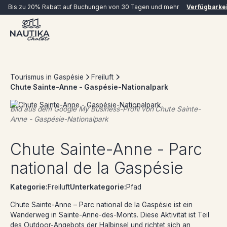
Bis zu 20% Rabatt auf Buchungen von 30 Tagen und mehr
Verfügbarke
Tourismus in Gaspésie
Freiluft
Chute Sainte-Anne - Gaspésie-Nationalpark
Bild aus dem Google My Business-Profil von
Chute Sainte-
Anne - Gaspésie-Nationalpark
JETZT BUCHEN
Chute Sainte-Anne - Parc
national de la Gaspésie
Kategorie:
Freiluft
Unterkategorie:
Pfad
Chute Sainte-Anne – Parc national de la Gaspésie ist ein
Wanderweg in Sainte-Anne-des-Monts. Diese Aktivität ist Teil
des Outdoor-Angebots der Halbinsel und richtet sich an