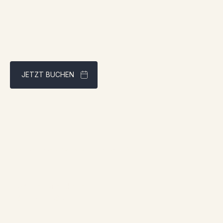
JETZT BUCHEN
Bestpreisgarantie über unsere Website
Adresse:
1961 boul. douglas, Gaspé, QCG4X 2W9
Kontakt:
info@chaletsnautika.ca
1 (866) 467-0801