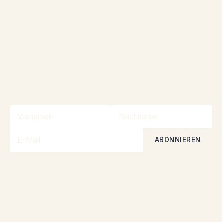
Gemeinschaft bei, um an
Wettbewerben
teilzunehmen
Bleiben Sie mit unserem Newsletter über
unsere Angebote und Wettbewerbe auf dem
Laufenden!
Wenn Sie sich anmelden, akzeptieren Sie unsere
Datenschutzrichtlinien