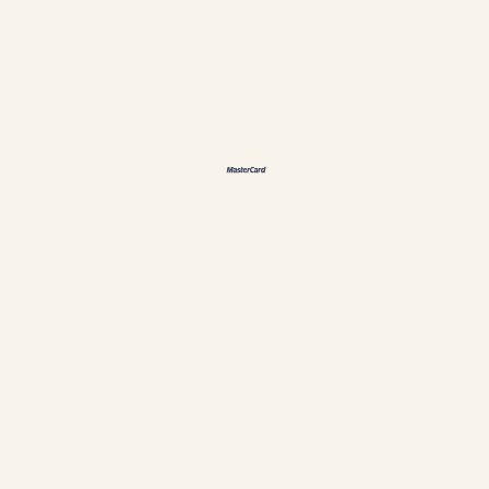
ES
EN
FR
恩
Akzeptierte Zahlungsmethoden
Richtlinien & persönliche Informationen
Verwaltung von Cookies
Niederlassung #304897
Chalets Nautika Gaspésie© Rechte vorbehalten
Höheres Web durch