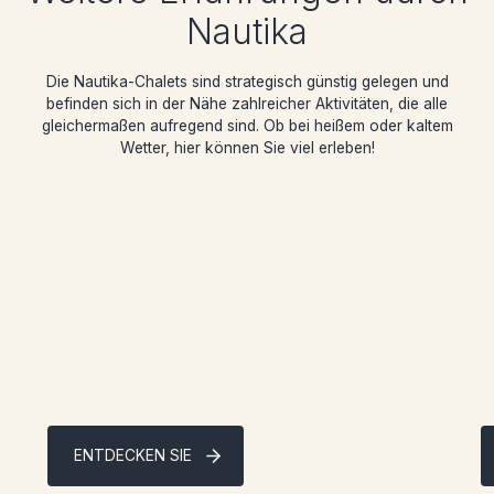
Nautika
Die Nautika-Chalets sind strategisch günstig gelegen und
befinden sich in der Nähe zahlreicher Aktivitäten, die alle
gleichermaßen aufregend sind. Ob bei heißem oder kaltem
Wetter, hier können Sie viel erleben!
Hundeschlitten
W
Mit den Hunden flitzen, den Schwung spüren:
F
Erleben Sie ein unvergessliches
S
Hundeschlittenabenteuer.
A
ENTDECKEN SIE