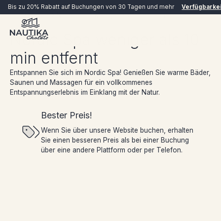
Bis zu 20% Rabatt auf Buchungen von 30 Tagen und mehr
Verfügbarke
Erfahrungen
Nordic Spa weniger als 10 min entfernt
Nordic Spa weniger als 10
min entfernt
Entspannen Sie sich im Nordic Spa! Genießen Sie warme Bäder,
Saunen und Massagen für ein vollkommenes
Entspannungserlebnis im Einklang mit der Natur.
Bester Preis!
JETZT BUCHEN
Wenn Sie über unsere Website buchen, erhalten
Sie einen besseren Preis als bei einer Buchung
über eine andere Plattform oder per Telefon.