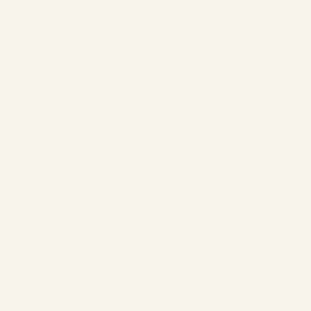
Doppelte Chalets vorne
Hintere Doppelchalets im Schweizer Stil
Doppelte Chalets hinten
Hintere Chalets
Das Unternehmen
Die Chalets
Über uns
Tourismus
Kontakt
Regeln & Stornierungen
Folgen Sie uns
Facebook
Instagram
Sprachen