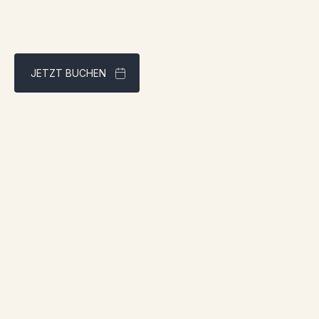
JETZT BUCHEN
Bestpreisgarantie über unsere Website
Adresse:
1961 boul. douglas, Gaspé, QCG4X 2W9
Kontakt:
info@chaletsnautika.ca
1 (866) 467-0801
Unsere Chalets
Vordere Chalets