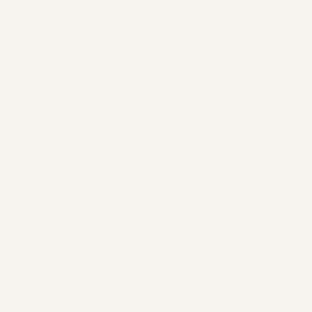
Hintere Doppelchalets im Schweizer Stil
Doppelte Chalets hinten
Hintere Chalets
Das Unternehmen
Die Chalets
Über uns
Tourismus
Kontakt
Regeln & Stornierungen
Folgen Sie uns
Facebook
Instagram
Sprachen
ES