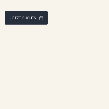
JETZT BUCHEN
Bestpreisgarantie über unsere Website
Adresse:
1961 boul. douglas, Gaspé, QCG4X 2W9
Kontakt:
info@chaletsnautika.ca
1 (866) 467-0801
Unsere Chalets
Vordere Chalets
Doppelte Chalets vorne