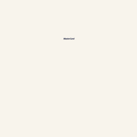
EN
FR
恩
Akzeptierte Zahlungsmethoden
Richtlinien & persönliche Informationen
Verwaltung von Cookies
Niederlassung #304897
Chalets Nautika Gaspésie© Rechte vorbehalten
Höheres Web durch