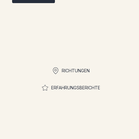
Quicklinks
RICHTUNGEN
ERFAHRUNGSBERICHTE
Treten Sie der
Gemeinschaft bei, um an