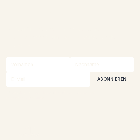
Wettbewerben
teilzunehmen
Bleiben Sie mit unserem Newsletter über
unsere Angebote und Wettbewerbe auf dem
Laufenden!
Wenn Sie sich anmelden, akzeptieren Sie unsere
Datenschutzrichtlinien