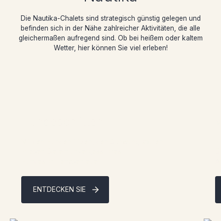
Die Nautika-Chalets sind strategisch günstig gelegen und
befinden sich in der Nähe zahlreicher Aktivitäten, die alle
gleichermaßen aufregend sind. Ob bei heißem oder kaltem
Wetter, hier können Sie viel erleben!
Hundeschlitten
W
Mit den Hunden flitzen, den Schwung spüren:
F
Erleben Sie ein unvergessliches
S
Hundeschlittenabenteuer.
A
ENTDECKEN SIE