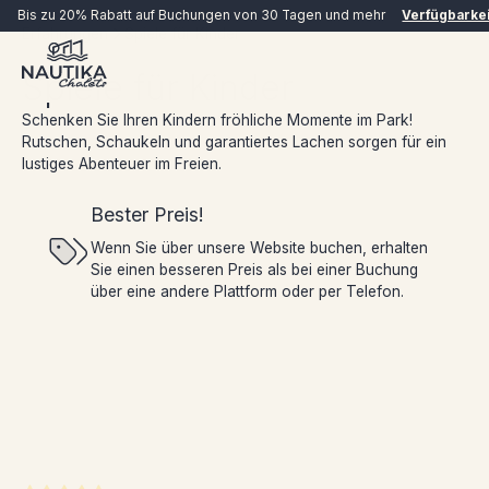
Bis zu 20% Rabatt auf Buchungen von 30 Tagen und mehr
Verfügbarke
Erfahrungen
Spiele für Kinder
Spiele für Kinder
Schenken Sie Ihren Kindern fröhliche Momente im Park!
Rutschen, Schaukeln und garantiertes Lachen sorgen für ein
lustiges Abenteuer im Freien.
Bester Preis!
Wenn Sie über unsere Website buchen, erhalten
JETZT BUCHEN
Sie einen besseren Preis als bei einer Buchung
über eine andere Plattform oder per Telefon.