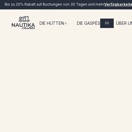
Bis zu 20% Rabatt auf Buchungen von 30 Tagen und mehr
Verfügbarkeit
Erfahrungen
Skilanglauf
DIE HÜTTEN
DIE GASPÉSIE
ÜBER U
DE
LIVE