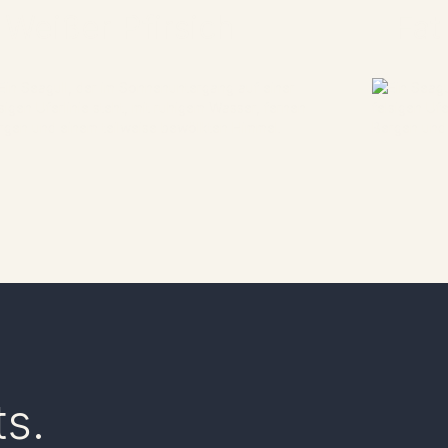
Weißer Pfirsich
Fat
Fischen Sie unter dem Eis, erleben Sie die Ruhe:
Treten S
Schließen Sie sich uns für ein winterliches
den Wint
Angelerlebnis an!
aus und 
ENTDECKEN SIE
ENT
ts.