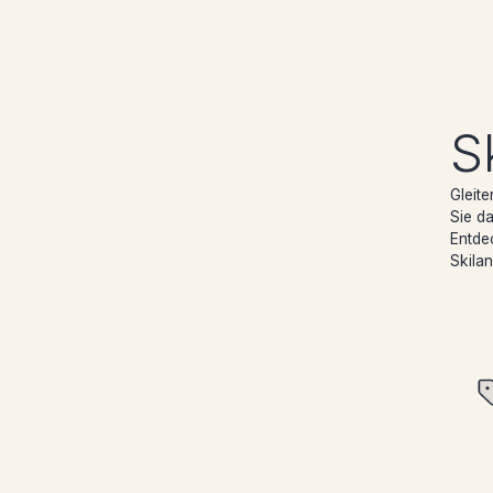
S
Gleite
Sie d
Entde
Skilan