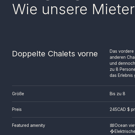
Wie unsere Mieter
Doppelte Chalets vorne
Das vordere 
anderen Chal
und dennoch g
zu 8 Persone
das Erlebnis
Größe
Bis zu 8
Preis
245
CAD $ pr
Featured amenity
Ocean vi
Elektrisch