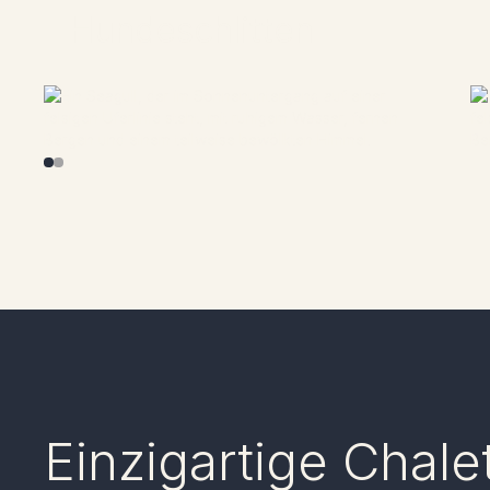
Hundeschlitten
Mit den Hunden flitzen, den Schwung spüren:
Erleben Sie ein unvergessliches
Hundeschlittenabenteuer.
ENTDECKEN SIE
Einzigartige Chale