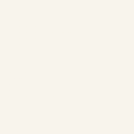
Nos Chalets
Chalets avant
Chalets doubles avant
Chalets doubles arrière style suisse
Chalets doubles arrière
Chalets arrière
L’entreprise
Les chalets
À propos
Tourisme
Contact
Règlements & annulations
Suivez-nous
Facebook
Instagram