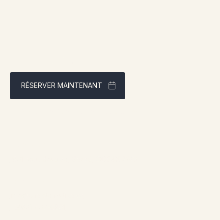
RÉSERVER MAINTENANT
Meilleur tarif garanti via notre site web
Adresse:
1961 boul. douglas, Gaspé, QCG4X 2W9
Contact:
info@chaletsnautika.ca
1 (866) 467-0801