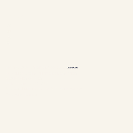
Langues
ES
EN
DE
恩
Méthodes de paiement acceptées
Politiques & renseignements personnels
Gestion des cookies
Établissement #304897
Chalets Nautika Gaspésie© Droits réservés
Web supérieur par