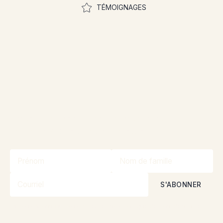
TÉMOIGNAGES
Rejoignez la
communauté pour
participer aux concours
Restez informé sur nos promotions et
concours grâce à notre infolettre!
En vous abonnant, vous acceptez nos
Politique de confidentialité