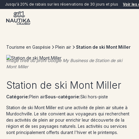
Jusqu'à 20% de rabais sur les réservations de 30 jours et plus
Voir les 
Tourisme en Gaspésie
Plein air
Station de ski Mont Miller
Image tirée du profil Google My Business de
Station de ski
Mont Miller
RÉSERVER MAINTENANT
Station de ski Mont Miller
Catégorie:
Plein air
Sous-catégorie:
Ski hors-piste
Station de ski Mont Miller est une activité de plein air située à
Murdochville. Le site convient aux voyageurs qui recherchent
des activités de plein air pour enrichir leur découverte de la
région et de ses paysages naturels. Les activités ou services
sont principalement offerts durant l'hiver et le printemps.