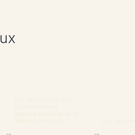
eux
Zec des rivières York
et Dartmouth et
Réserve faunique de la
rivière Saint-Jean
Zec des An