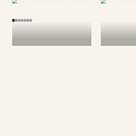
En savoir plus
En savoir 
Rejoignez la
communauté pour
participer aux concours
Restez informé sur nos promotions et