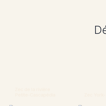
Dé
Zec de la rivière
Petite-Cascapédia
Zec York-