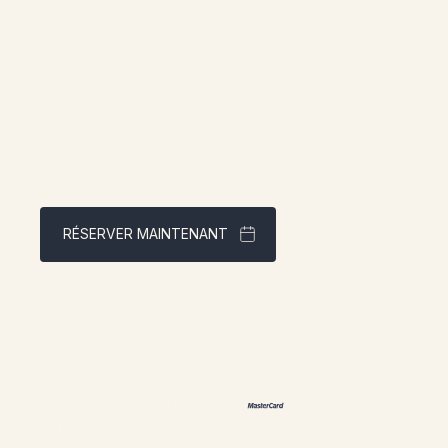
concours grâce à notre infolettre!
Adresse:
1961 boul. dougla
QCG4X 2W9
Contact:
RÉSERVER MAINTENANT
info@chaletsnaut
1 (866) 467-080
Meilleur tarif garanti via notre site web
Méthodes de paiement acceptées
Politiques 
Web supérieur par