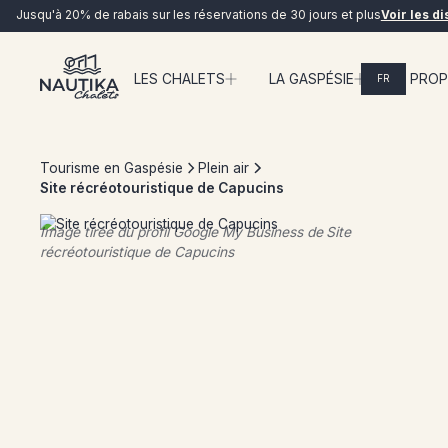
Jusqu'à 20% de rabais sur les réservations de 30 jours et plus
Voir les di
LES CHALETS
LA GASPÉSIE
À PRO
FR
EN DIRECT
Tourisme en Gaspésie
Plein air
Site récréotouristique de Capucins
Image tirée du profil Google My Business de
Site
récréotouristique de Capucins