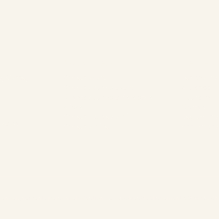
Nos Chalets
L’entrepr
s, Gaspé,
Chalets avant
Les chalets
Chalets doubles avant
À propos
Chalets doubles arrière style
Tourisme
suisse
Contact
Chalets doubles arrière
Règlements
ika.ca
Chalets arrière
annulations
1
& renseignements personnels
Gestion des cookies
Établissement #304897
Ch