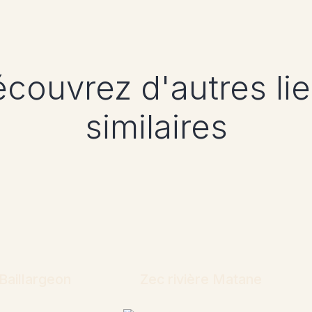
couvrez d'autres li
similaires
Baillargeon
Zec rivière Matane