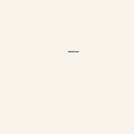
ES
EN
DE
恩
Méthodes de paiement acceptées
Politiques & renseignements personnels
Gestion des cookies
Établissement #304897
Chalets Nautika Gaspésie© Droits réservés
Web supérieur par