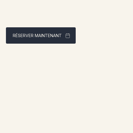
RÉSERVER MAINTENANT
Meilleur tarif garanti via notre site web
Adresse:
1961 boul. douglas, Gaspé, QCG4X 2W9
Contact:
info@chaletsnautika.ca
1 (866) 467-0801
Nos Chalets