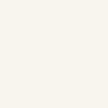
Chalets avant
Chalets doubles avant
Chalets doubles arrière style suisse
Chalets doubles arrière
Chalets arrière
L’entreprise
Les chalets
À propos
Tourisme
Contact
Règlements & annulations
Suivez-nous
Facebook
Instagram
Langues