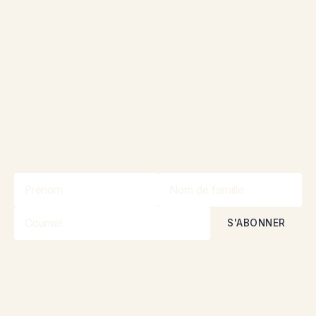
Rejoignez la
communauté pour
participer aux concours
Restez informé sur nos promotions et
concours grâce à notre infolettre!
En vous abonnant, vous acceptez nos
Politique de confidentialité