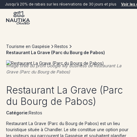
Jusqu'à 20% de rabais sur les réservations de 30 jours et plus
Voir les 
Tourisme en Gaspésie
Restos
Restaurant La Grave (Parc du Bourg de Pabos)
Image tirée du profil Google My Business de
Restaurant La
Grave (Parc du Bourg de Pabos)
RÉSERVER MAINTENANT
Restaurant La Grave (Parc
du Bourg de Pabos)
Catégorie:
Restos
Restaurant La Grave (Parc du Bourg de Pabos) est un lieu
touristique située à Chandler. Le site constitue une option pour
les visiteurs qui parcourent la Gaspésie et souhaitent planifier