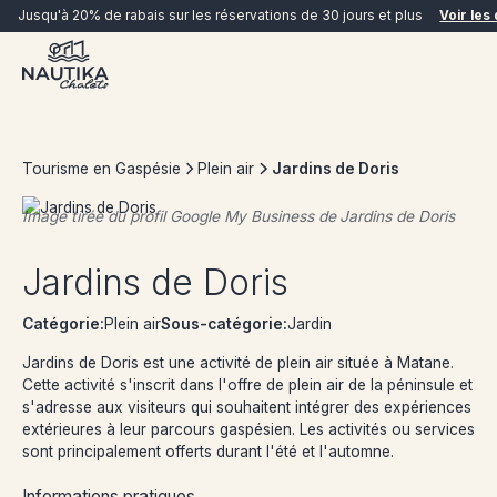
Jusqu'à 20% de rabais sur les réservations de 30 jours et plus
Voir les 
Tourisme en Gaspésie
Plein air
Jardins de Doris
Image tirée du profil Google My Business de
Jardins de Doris
RÉSERVER MAINTENANT
Jardins de Doris
Catégorie:
Plein air
Sous-catégorie:
Jardin
Jardins de Doris est une activité de plein air située à Matane.
Cette activité s'inscrit dans l'offre de plein air de la péninsule et
s'adresse aux visiteurs qui souhaitent intégrer des expériences
extérieures à leur parcours gaspésien. Les activités ou services
sont principalement offerts durant l'été et l'automne.
Informations pratiques