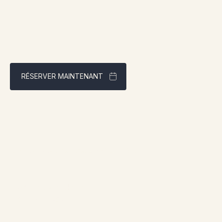
RÉSERVER MAINTENANT
Meilleur tarif garanti via notre site web
Adresse:
1961 boul. douglas, Gaspé, QCG4X 2W9
Contact:
info@chaletsnautika.ca
1 (866) 467-0801