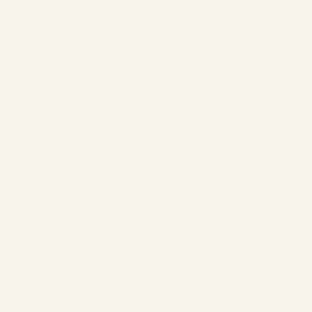
Nos Chalets
Chalets avant
Chalets doubles avant
Chalets doubles arrière style suisse
Chalets doubles arrière
Chalets arrière
L’entreprise
Les chalets
À propos
Tourisme
Contact
Règlements & annulations
Suivez-nous
Facebook
Instagram