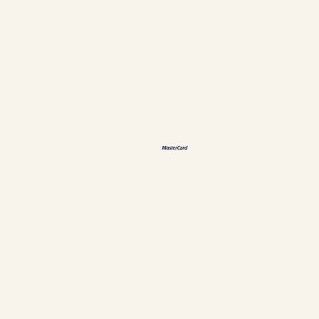
Langues
ES
EN
DE
恩
Méthodes de paiement acceptées
Politiques & renseignements personnels
Gestion des cookies
Établissement #304897
Chalets Nautika Gaspésie© Droits réservés
Web supérieur par