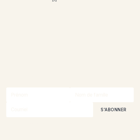
Rejoignez la
communauté pour
participer aux concours
Restez informé sur nos promotions et
concours grâce à notre infolettre!
En vous abonnant, vous acceptez nos
Politique de confidentialité