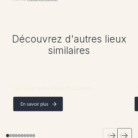
Découvrez d'autres lieux
similaires
Zec de la rivière Petite-Cascapédia
Z
En savoir plus