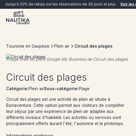
Jusqu'à 20% de rabais sur les réservations de 30 jours et plus
Voir les 
Tourisme en Gaspésie
Plein air
Circuit des plages
Image tirée du profil Google My Business de
Circuit des plages
RÉSERVER MAINTENANT
Circuit des plages
Catégorie:
Plein air
Sous-catégorie:
Plage
Circuit des plages est une activité de plein air située à
Bonaventure. Cette option permet aux visiteurs de compléter
leur séjour par une expérience de plein air adaptée aux
différents niveaux d'habileté. Les activités ou services sont
principalement offerts durant l'été, l'automne et le printemps.
Informations pratiques