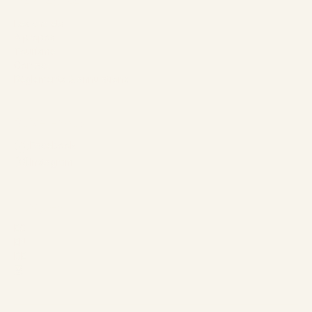
L’entreprise
Les chalets
À propos
Tourisme
Contact
Règlements & annulations
Suivez-nous
Facebook
Instagram
Langues
ES
EN
DE
恩