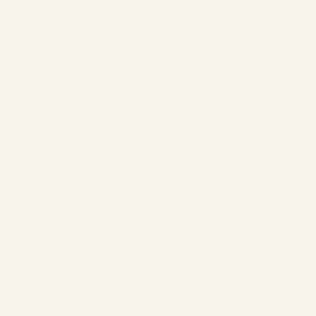
Meilleur tarif garanti via notre site web
Adresse:
1961 boul. douglas, Gaspé, QCG4X 2W9
Contact:
info@chaletsnautika.ca
1 (866) 467-0801
Nos Chalets
Chalets avant
Chalets doubles avant
Chalets doubles arrière style suisse
Chalets doubles arrière
Chalets arrière