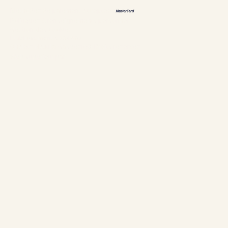
Méthodes de paiement acceptées
Politiques & renseignements personnels
Gestion des cookies
Établissement #304897
Chalets Nautika Gaspésie© Droits réservés
Web supérieur par