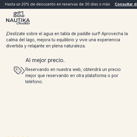
Hasta un 20% de descuento en reservas de 30 días o más
Consultar d
Experiencias
Surf de remo
Surf de remo
¡Deslízate sobre el agua en tabla de paddle surf! Aprovecha la
calma del lago, mejora tu equilibrio y vive una experiencia
divertida y relajante en plena naturaleza.
Al mejor precio.
Reservando en nuestra web, obtendrá un precio
RESERVAR AHORA
mejor que reservando en otra plataforma o por
teléfono.