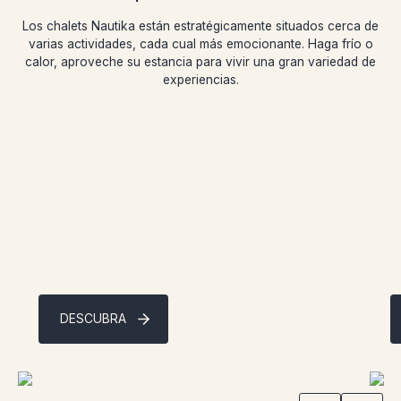
Los chalets Nautika están estratégicamente situados cerca de
varias actividades, cada cual más emocionante. Haga frío o
calor, aproveche su estancia para vivir una gran variedad de
experiencias.
Trineo de perros
Siente la velocidad con los perros, experimenta el
impulso: ven a vivir una aventura memorable en
P
trineo de perros.
n
DESCUBRA