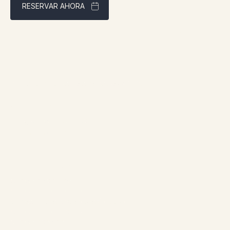
RESERVAR AHORA
Mejor precio garantizado a través de nuestra página web
Dirección:
1961 boul. douglas, Gaspé, QCG4X 2W9
Contacto:
info@chaletsnautika.ca
1 (866) 467-0801
Nuestros chalets
Chalets delanteros
Chalets dobles delanteros
Chalets dobles traseros estilo suizo
Chalets dobles traseros
Chalets traseros