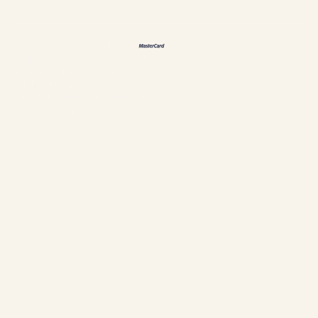
Métodos de pago aceptados
Políticas e información personal
Administración de cookies
Establecimiento #304897
Chalets Nautika Gaspésie© Derechos reservados
Web superior por