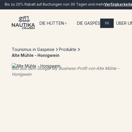
Bis zu 20% Rabatt auf Buchungen von 30 Tagen und mehr
Verfügbarkeit
DIE HÜTTEN
DIE GASPÉSIE
ÜBER U
DE
LIVE
Tourismus in Gaspésie
Produkte
Alte Mühle - Honigwein
Bild aus dem Google My Business-Profil von
Alte Mühle -
Honigwein