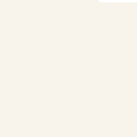
Wenn Sie sich anmel
Unsere Chalets
Das
Unterne
s, Gaspé,
Vordere Chalets
Doppelte Chalets vorne
Die Chalets
Hintere Doppelchalets im
Über uns
Schweizer Stil
Tourismus
Doppelte Chalets hinten
Kontakt
ika.ca
Hintere Chalets
Regeln &
1
Stornierun