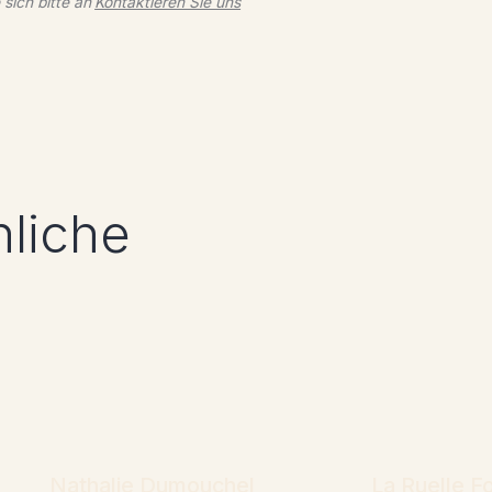
ich bitte an
Kontaktieren Sie uns
nliche
Nathalie Dumouchel
La Ruelle F