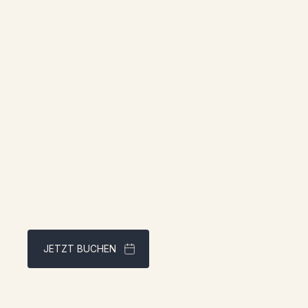
Wettbewerben
teilzunehmen
Bleiben Sie mit unserem Newsletter über
unsere Angebote und Wettbewerbe auf dem
Laufenden!
Adresse:
1961 boul. dougla
QCG4X 2W9
Kontakt:
JETZT BUCHEN
info@chaletsnaut
1 (866) 467-080
Bestpreisgarantie über unsere Website