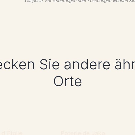
Gaspésie. Für Änderungen oder Löschungen wenden Sie s
cken Sie andere äh
Orte
 d'Étoile
Poterie de Jako