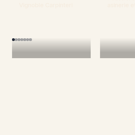
Vignoble Carpinteri
asinerie 
Mehr erfahren
Mehr erfa
Treten Sie der
Gemeinschaft bei, um an