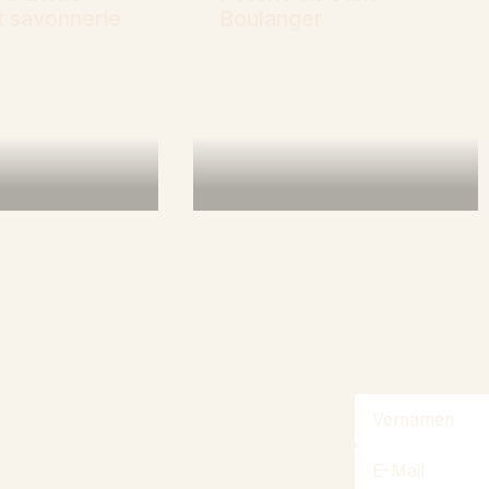
et savonnerie
Boulanger
hren
Mehr erfahren