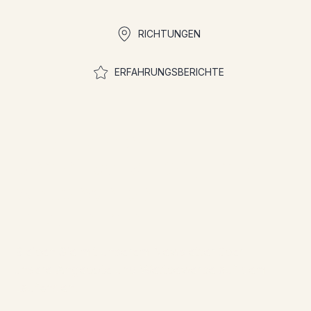
RICHTUNGEN
ERFAHRUNGSBERICHTE
Treten Sie der
Gemeinschaft bei, um an
Wettbewerben
teilzunehmen
Bleiben Sie mit unserem Newsletter über
unsere Angebote und Wettbewerbe auf dem
Laufenden!