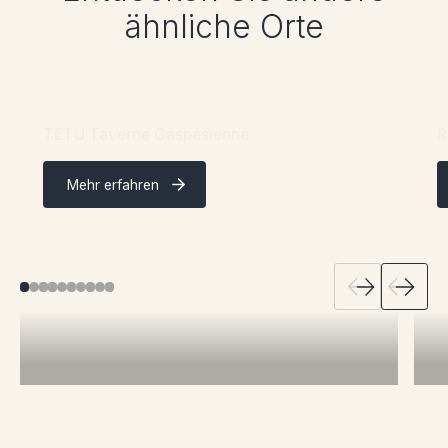
ähnliche Orte
TÉTÛ Taverne Gaspésienne
R
Mehr erfahren
Quicklinks