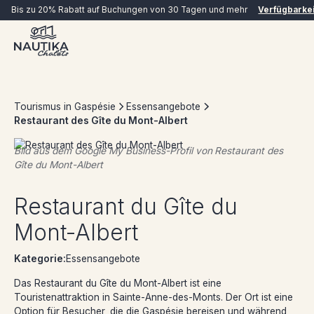
Bis zu 20% Rabatt auf Buchungen von 30 Tagen und mehr
Verfügbarke
Tourismus in Gaspésie
Essensangebote
Restaurant des Gîte du Mont-Albert
Bild aus dem Google My Business-Profil von
Restaurant des
Gîte du Mont-Albert
JETZT BUCHEN
Restaurant du Gîte du
Mont-Albert
Kategorie:
Essensangebote
Das Restaurant du Gîte du Mont-Albert ist eine
Touristenattraktion in Sainte-Anne-des-Monts. Der Ort ist eine
Option für Besucher, die die Gaspésie bereisen und während