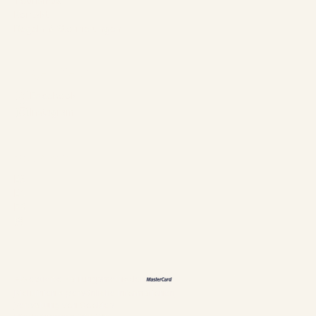
Tourismus
Kontakt
Regeln & Stornierungen
Folgen Sie uns
Facebook
Instagram
Sprachen
ES
EN
FR
恩
Akzeptierte Zahlungsmethoden
Richtlinien & persönliche Informationen
Verwaltung von Cookies