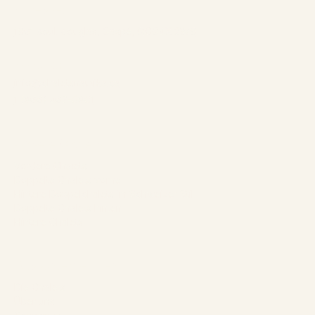
Adresse:
1961 boul. douglas, Gaspé, QCG4X 2W9
Kontakt:
info@chaletsnautika.ca
1 (866) 467-0801
Unsere Chalets
Vordere Chalets
Doppelte Chalets vorne
Hintere Doppelchalets im Schweizer Stil
Doppelte Chalets hinten
Hintere Chalets
Das Unternehmen
Die Chalets
Über uns