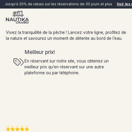
Jusqu'à 20% de rabais sur les réservations de 30 jours et plus
Voir les 
Expériences
Pêche
Pêche
Vivez la tranquillité de la pêche ! Lancez votre ligne, profitez de
la nature et savourez un moment de détente au bord de l’eau.
Meilleur prix!
En réservant sur notre site, vous obtenez un
meilleur prix qu’en réservant sur une autre
RÉSERVER MAINTENANT
plateforme ou par téléphone.