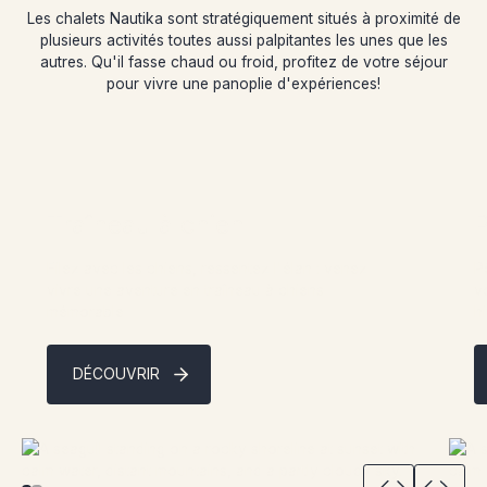
Les chalets Nautika sont stratégiquement situés à proximité de
plusieurs activités toutes aussi palpitantes les unes que les
autres. Qu'il fasse chaud ou froid, profitez de votre séjour
pour vivre une panoplie d'expériences!
Traîneau à chien
Filez avec les chiens, ressentez l'élan : venez
P
vivre une aventure en traîneau à chiens
v
mémorable
h
DÉCOUVRIR