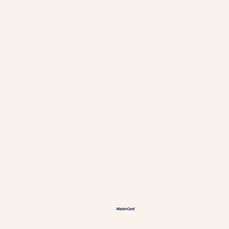
Tourisme
Contact
Règlements & annulations
Suivez-nous
Facebook
Instagram
Langues
ES
EN
DE
恩
Méthodes de paiement acceptées
Politiques & renseignements personnels
Gestion des cookies