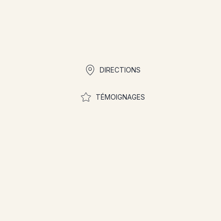
Liens rapides
DIRECTIONS
TÉMOIGNAGES
Rejoignez la
communauté pour
participer aux concours
Restez informé sur nos promotions et
concours grâce à notre infolettre!