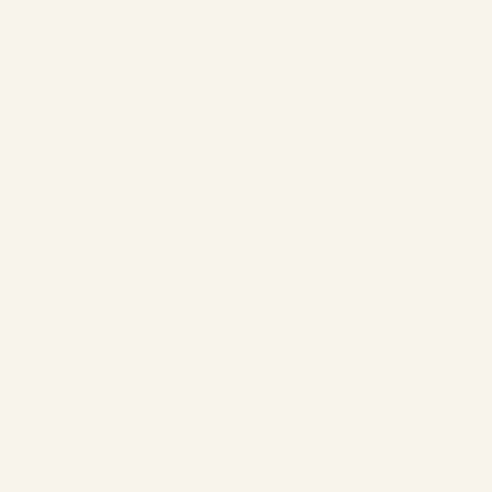
Adresse:
1961 boul. douglas, Gaspé, QCG4X 2W9
Contact:
info@chaletsnautika.ca
1 (866) 467-0801
Nos Chalets
Chalets avant
Chalets doubles avant
Chalets doubles arrière style suisse
Chalets doubles arrière
Chalets arrière
L’entreprise
Les chalets
À propos