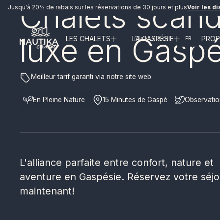
Chalets scan
Jusqu'à 20% de rabais sur les réservations de 30 jours et plus
Voir les di
luxe en Gaspé
LES CHALETS
LA GASPÉSIE
À PRO
FR
EN DIRECT
Meilleur tarif garanti via notre site web
En Pleine Nature
15 Minutes de Gaspé
Observatio
L'alliance parfaite entre confort, nature et
aventure en Gaspésie. Réservez votre séjo
maintenant!