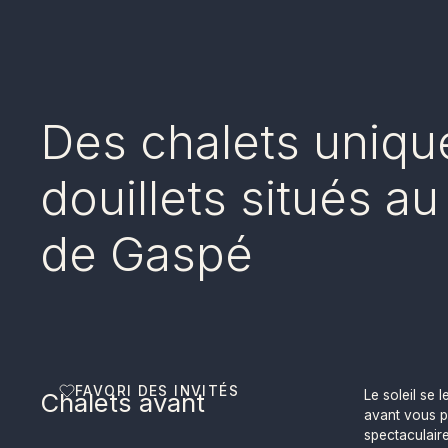
Des chalets uniqu
douillets situés a
de Gaspé
FAVORI DES INVITÉS
Chalets avant
Le soleil se l
avant vous 
spectaculair