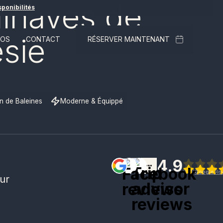
dinaves de
sponibilités
sie
POS
CONTACT
RÉSERVER MAINTENANT
n de Baleines
Moderne & Équippé
4.9
(
241
)
Google
Rev
ur