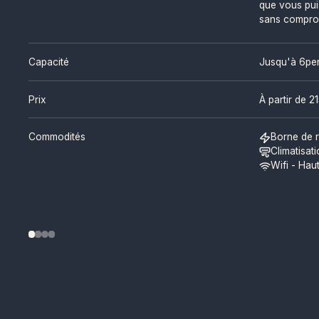
que vous pui
sans compro
Capacité
Jusqu'à 6
pe
Prix
À partir de
21
Commodités
Borne de r
Climatisat
Wifi - Haut