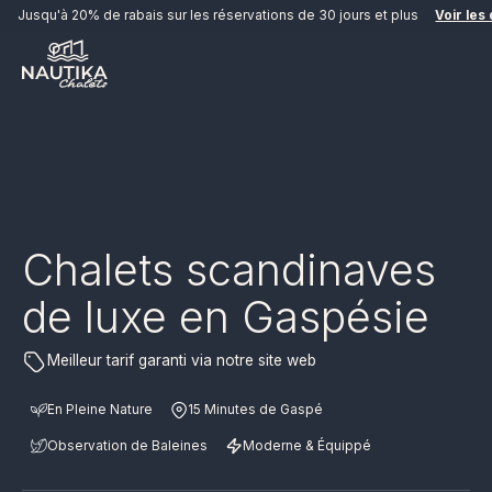
Jusqu'à 20% de rabais sur les réservations de 30 jours et plus
Voir les 
Chalets scandinaves
RÉSERVER MAINTENANT
de luxe en Gaspésie
Meilleur tarif garanti via notre site web
En Pleine Nature
15 Minutes de Gaspé
Observation de Baleines
Moderne & Équippé