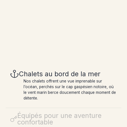
Chalets au bord de la mer
Nos chalets offrent une vue imprenable sur
Équipés pour une aventure
l’océan, perchés sur le cap gaspésien notoire, où
le vent marin berce doucement chaque moment de
confortable
détente.
Chalets modernes pour un séjour agréable et
mémorable. Profitez de l’aventure sans renoncer
au confort, avec des équipements haut de gamme
et une ambiance chaleureuse.