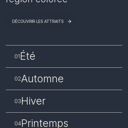
DÉCOUVRIR LES ATTRAITS
Été
01
Automne
02
Hiver
03
Printemps
04