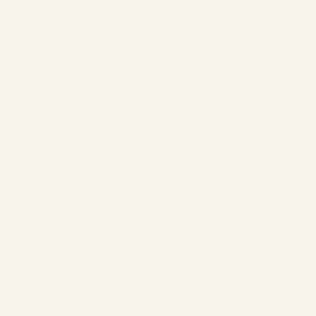
通过我们的网站预订，保证最优惠价格
地址
1961 boul. douglas, Gaspé, QCG4X 2W9
联系我们
info@chaletsnautika.ca
1 (866) 467-0801
我们的别墅
前面的别墅
前面的双人舱
瑞士风格的后双人木屋
后部双舱
后面的平房