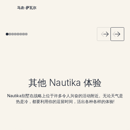
设备齐全，非常非常干净，还能欣赏到美丽的
性好，环境清幽！"
需的一切都考虑到了。非常舒适。风景非常
的：）！"
的关怀，让我们的住宿变得温馨、温暖、与众
非常适合家庭度假。
马农-萨瓦尔
安妮-查格农
海景！"
棒。我一定会向您推荐。"
不同。 谢谢"
马丁
加布里埃尔-特伦布莱
马丁-凯利
沙金-哈基姆
威廉-刘易斯
Lyne Vachon-vallee
其他 Nautika 体验
Nautika别墅在战略上位于许多令人兴奋的活动附近。无论天气是
热是冷，都要利用你的逗留时间，活出各种各样的体验!