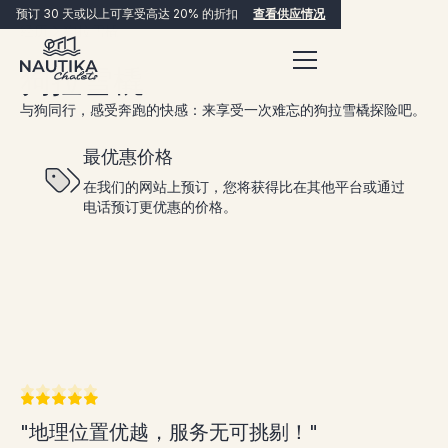
预订 30 天或以上可享受高达 20% 的折扣
查看供应情况
经历
狗拉雪橇
狗拉雪橇
与狗同行，感受奔跑的快感：来享受一次难忘的狗拉雪橇探险吧。
最优惠价格
在我们的网站上预订，您将获得比在其他平台或通过
电话预订更优惠的价格。
立即预订
"地理位置优越，服务无可挑剔！"
"我强烈推荐 Nautika 木屋，它们美轮美奂，
"海滨位置优美，各单元之间距离不太近，私密
"美妙的住宿环境"
"这次入住非常愉快。厨房里为我们准备膳食所
"这是一个很棒的地方，我们一定会再去
"一次难忘的住宿 堪称典范的服务、点点滴滴
"非常适合一家人居住的地方。地理位置优越。