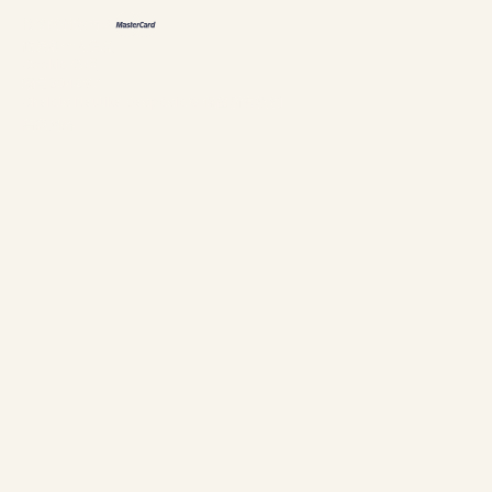
接受的付款方式
政策和个人信息
Cookie 管理
编号304897
Chalets Nautika Gaspésie© 保留所有权利
高级网络