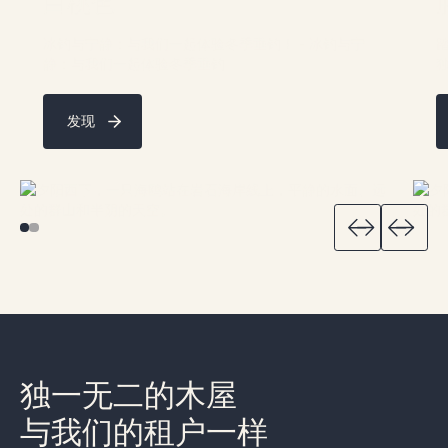
白桃色
冰钓与宁静：与我们一起体验冬季垂钓！ - 冰钓与宁
静：与我们一起体验冬季垂钓
独
发现
独一无二的木屋
与我们的租户一样